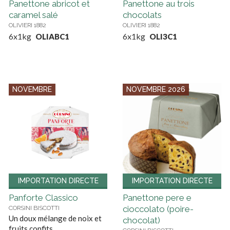
Panettone abricot et
Panettone au trois
caramel salé
chocolats
OLIVIERI 1882
OLIVIERI 1882
6x1kg
6x1kg
OLIABC1
OLI3C1
NOVEMBRE
NOVEMBRE 2026
IMPORTATION DIRECTE
IMPORTATION DIRECTE
Panforte Classico
Panettone pere e
cioccolato (poire-
CORSINI BISCOTTI
Un doux mélange de noix et
chocolat)
fruits confits