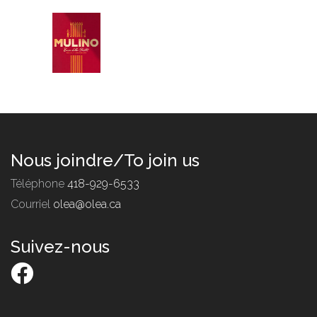
Nous joindre/To join us
Téléphone
418-929-6533
Courriel
olea@olea.ca
Suivez-nous