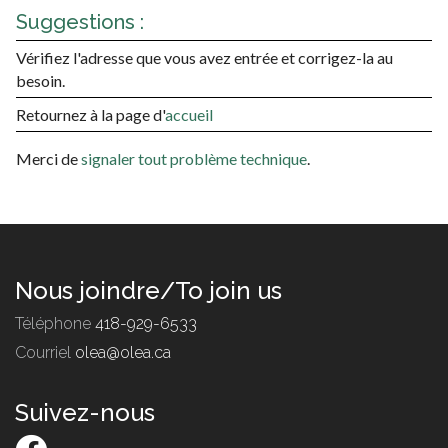
Suggestions :
Vérifiez l'adresse que vous avez entrée et corrigez-la au
besoin.
Retournez à la page d'
accueil
Merci de
signaler tout problème technique
.
Nous joindre/To join us
Téléphone
418-929-6533
Courriel
olea@olea.ca
Suivez-nous